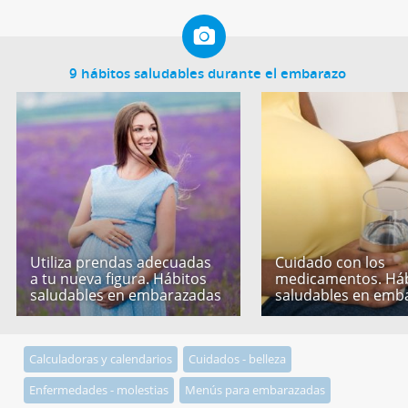
9 hábitos saludables durante el embarazo
Utiliza prendas adecuadas
Cuidado con los
a tu nueva figura. Hábitos
medicamentos. Háb
saludables en embarazadas
saludables en emb
Calculadoras y calendarios
Cuidados - belleza
Enfermedades - molestias
Menús para embarazadas