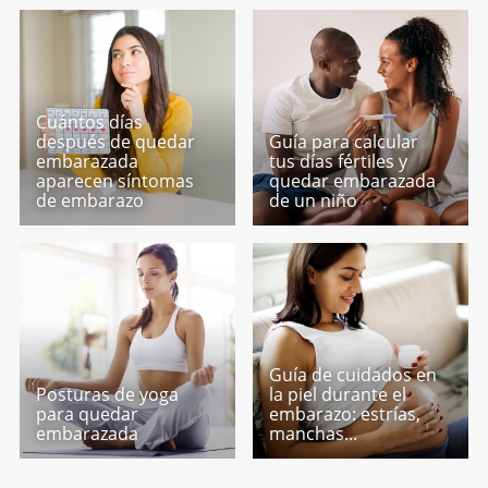
Cuántos días
después de quedar
Guía para calcular
embarazada
tus días fértiles y
aparecen síntomas
quedar embarazada
de embarazo
de un niño
Guía de cuidados en
Posturas de yoga
la piel durante el
para quedar
embarazo: estrías,
embarazada
manchas...