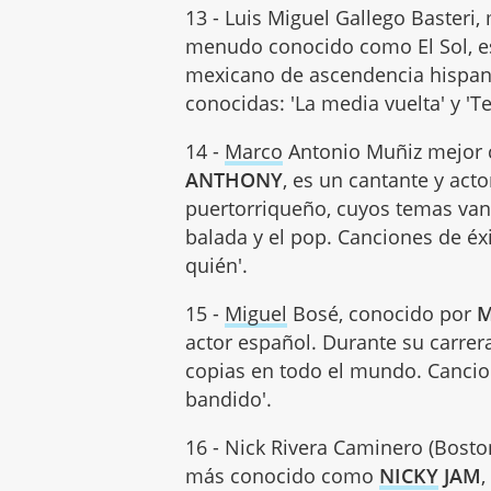
13 - Luis Miguel Gallego Baster
menudo conocido como El Sol, es
mexicano de ascendencia hispano
conocidas: 'La media vuelta' y 'Te
14 -
Marco
Antonio Muñiz mejor 
ANTHONY
, es un cantante y act
puertorriqueño, cuyos temas van 
balada y el pop. Canciones de éxito
quién'.
15 -
Miguel
Bosé, conocido por
M
actor español. Durante su carrer
copias en todo el mundo. Cancion
bandido'.
16 - Nick Rivera Caminero (Bosto
más conocido como
NICKY
JAM
,