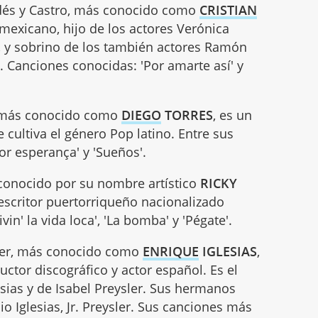
ldés y Castro, más conocido como
CRISTIAN
 mexicano, hijo de los actores Verónica
s, y sobrino de los también actores Ramón
 Canciones conocidas: 'Por amarte así' y
s, más conocido como
DIEGO
TORRES
, es un
 cultiva el género Pop latino. Entre sus
or esperança' y 'Sueños'.
conocido por su nombre artístico
RICKY
y escritor puertorriqueño nacionalizado
in' la vida loca', 'La bomba' y 'Pégate'.
ysler, más conocido como
ENRIQUE
IGLESIAS
,
ctor discográfico y actor español. Es el
esias y de Isabel Preysler. Sus hermanos
lio Iglesias, Jr. Preysler. Sus canciones más