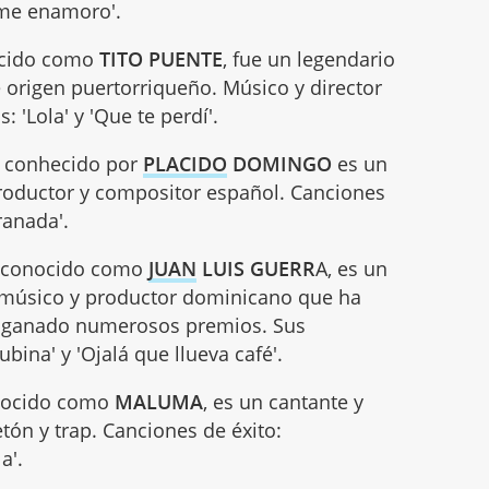
 me enamoro'.
ocido como
TITO PUENTE
, fue un legendario
 origen puertorriqueño. Músico y director
 'Lola' y 'Que te perdí'.
 conhecido por
PLACIDO
DOMINGO
es un
productor y compositor español. Canciones
ranada'.
ás conocido como
JUAN
LUIS GUERR
A, es un
a, músico y productor dominicano que ha
ha ganado numerosos premios. Sus
ubina' y 'Ojalá que llueva café'.
onocido como
MALUMA
, es un cantante y
ón y trap. Canciones de éxito:
a'.