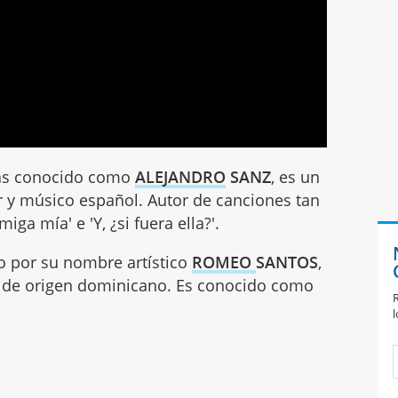
más conocido como
ALEJANDRO
SANZ
, es un
or y músico español. Autor de canciones tan
iga mía' e 'Y, ¿si fuera ella?'.
o por su nombre artístico
ROMEO
SANTOS
,
, de origen dominicano. Es conocido como
R
l