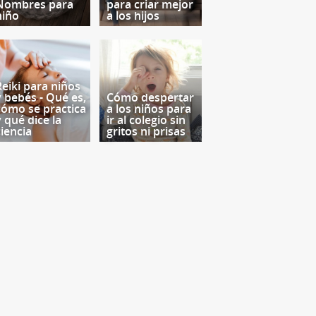
Nombres para
para criar mejor
niño
a los hijos
Reiki para niños
y bebés - Qué es,
Cómo despertar
cómo se practica
a los niños para
y qué dice la
ir al colegio sin
ciencia
gritos ni prisas