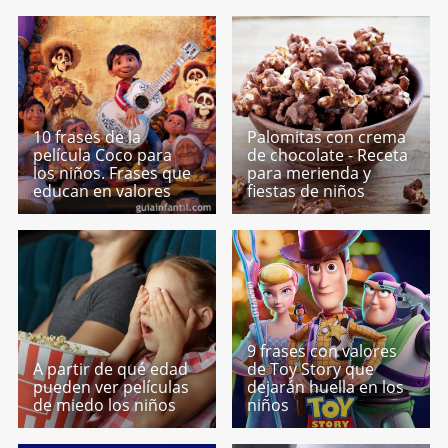
10 frases de la
Palomitas con crema
película Coco para
de chocolate - Receta
los niños. Frases que
para merienda y
educan en valores
fiestas de niños
9 frases con valores
A partir de qué edad
de Toy Story que
pueden ver películas
dejarán huella en los
de miedo los niños
niños