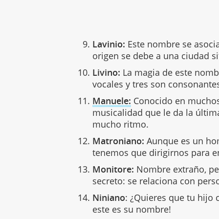
Lavinio:
Este nombre se asocia
origen se debe a una ciudad s
Livino:
La magia de este nombre
vocales y tres son consonante
Manuele:
Conocido en muchos 
musicalidad que le da la últi
mucho ritmo.
Matroniano:
Aunque es un hom
tenemos que dirigirnos para e
Monitore:
Nombre extraño, pe
secreto: se relaciona con per
Niniano
: ¿Quieres que tu hijo
este es su nombre!