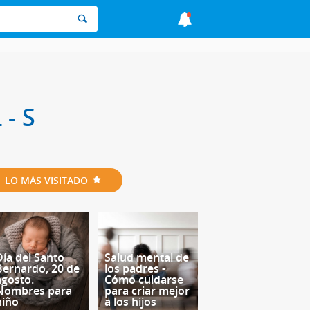
 - S
LO MÁS VISITADO
Día del Santo
Salud mental de
Bernardo, 20 de
los padres -
agosto.
Cómo cuidarse
Nombres para
para criar mejor
niño
a los hijos