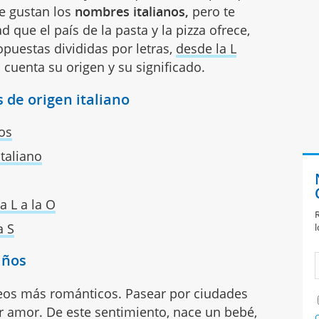
te gustan los
nombres italianos,
pero te
d que el país de la pasta y la pizza ofrece,
opuestas divididas por letras,
desde la L
 cuenta su origen y su significado.
 de origen italiano
os
taliano
a L a la O
R
a S
l
iños
opeos más románticos. Pasear por ciudades
 amor. De este sentimiento, nace un bebé,
C