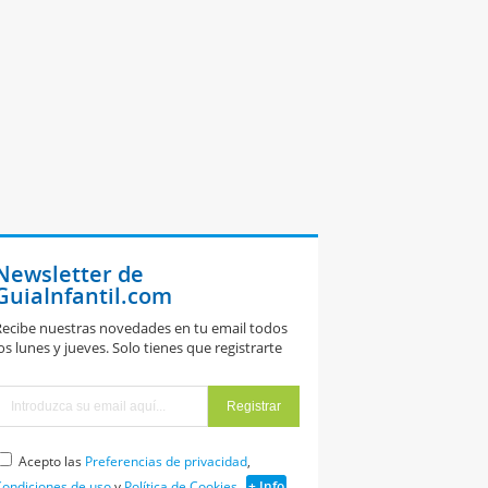
Newsletter de
GuiaInfantil.com
ecibe nuestras novedades en tu email todos
os lunes y jueves. Solo tienes que registrarte
Acepto las
Preferencias de privacidad
,
ondiciones de uso
y
Política de Cookies
+ Info