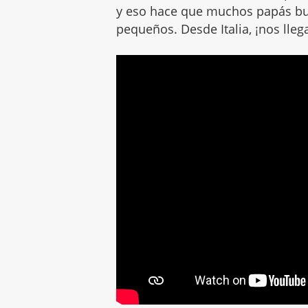
y eso hace que muchos papás 
pequeños. Desde Italia, ¡nos lleg