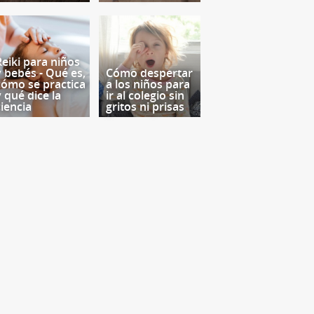
Reiki para niños
y bebés - Qué es,
Cómo despertar
cómo se practica
a los niños para
y qué dice la
ir al colegio sin
ciencia
gritos ni prisas