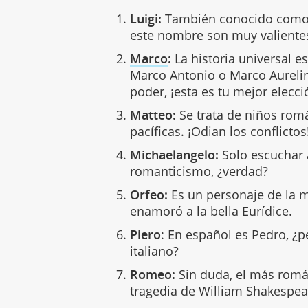
Luigi:
También conocido como L
este nombre son muy valientes
Marco
:
La historia universal 
Marco Antonio o Marco Aureli
poder, ¡esta es tu mejor elecc
Matteo:
Se trata de niños rom
pacíficas. ¡Odian los conflicto
Michaelangelo:
Solo escuchar 
romanticismo, ¿verdad?
Orfeo:
Es un personaje de la m
enamoró a la bella Eurídice.
Piero
: En español es Pedro, ¿
italiano?
Romeo:
Sin duda, el más román
tragedia de William Shakespe