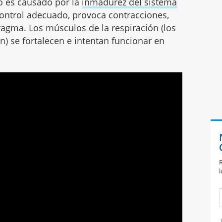
po es causado por la
inmadurez del sistema
control adecuado, provoca contracciones,
fragma. Los músculos de la respiración (los
) se fortalecen e intentan funcionar en
R
l