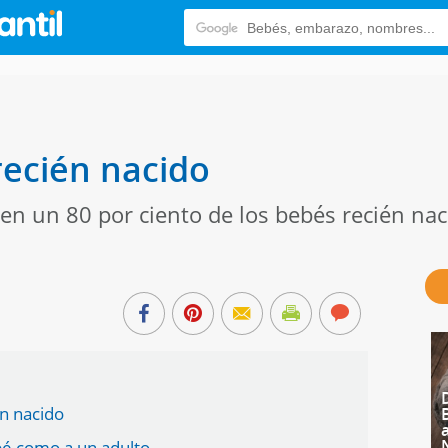
recién nacido
en un 80 por ciento de los bebés recién nac
én nacido
bé como a un adulto