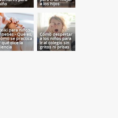
niño
a los hijos
Reiki para niños
y bebés - Qué es,
Cómo despertar
cómo se practica
a los niños para
y qué dice la
ir al colegio sin
ciencia
gritos ni prisas