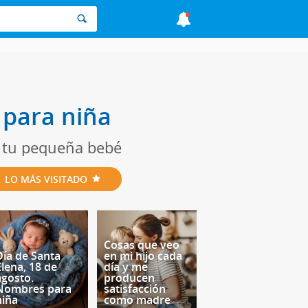
 para niña
a tu pequeña bebé
LO MÁS VISITADO
Cosas que veo
Día de Santa
en mi hijo cada
Elena, 18 de
día y me
agosto.
producen
Nombres para
satisfacción
niña
como madre