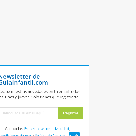
Newsletter de
GuiaInfantil.com
ecibe nuestras novedades en tu email todos
os lunes y jueves. Solo tienes que registrarte
Acepto las
Preferencias de privacidad
,
ondiciones de uso
y
Política de Cookies
+ Info