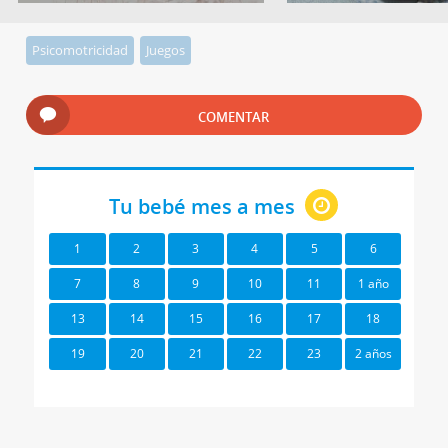
Psicomotricidad
Juegos
COMENTAR
Tu bebé mes a mes
1
2
3
4
5
6
7
8
9
10
11
1 año
13
14
15
16
17
18
19
20
21
22
23
2 años