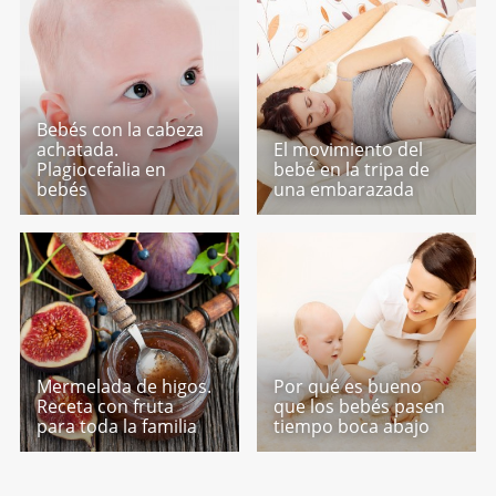
Bebés con la cabeza
achatada.
El movimiento del
Plagiocefalia en
bebé en la tripa de
bebés
una embarazada
Mermelada de higos.
Por qué es bueno
Receta con fruta
que los bebés pasen
para toda la familia
tiempo boca abajo