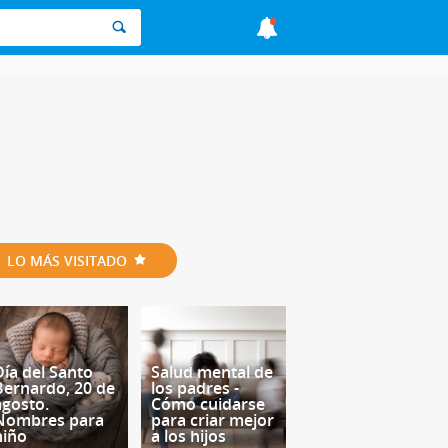
LO MÁS VISITADO
Día del Santo
Salud mental de
Bernardo, 20 de
los padres -
agosto.
Cómo cuidarse
Nombres para
para criar mejor
niño
a los hijos