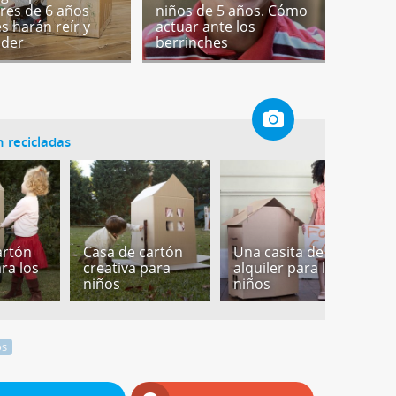
es de 6 años
niños de 5 años. Cómo
es harán reír y
actuar ante los
nder
berrinches
n recicladas
artón
Casa de cartón
Una casita de
U
ara los
creativa para
alquiler para los
c
niños
niños
p
os