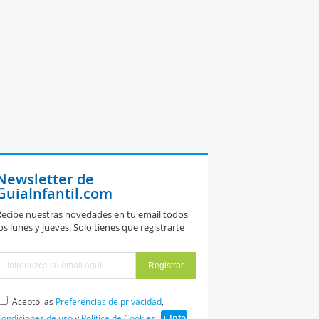
Newsletter de
GuiaInfantil.com
ecibe nuestras novedades en tu email todos
os lunes y jueves. Solo tienes que registrarte
Acepto las
Preferencias de privacidad
,
ondiciones de uso
y
Política de Cookies
+ Info