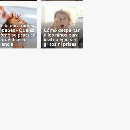
Reiki para niños
y bebés - Qué es,
Cómo despertar
cómo se practica
a los niños para
y qué dice la
ir al colegio sin
ciencia
gritos ni prisas