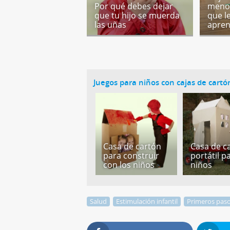
Por qué debes dejar
menor
que tu hijo se muerda
que l
las uñas
apre
Juegos para niños con cajas de cartó
Casa de cartón
Casa de c
para construir
portátil p
con los niños
niños
Salud
Estimulación infantil
Primeros pas