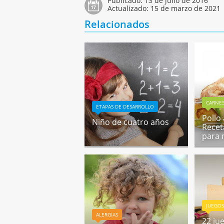
Publicado:
13 de julio de 2016
Actualizado:
15 de marzo de 2021
Relacionados
CARNE
ETAPAS DE DESARROLLO
Pollo
Niño de cuatro años
Recet
para 
JUEGO
ALERGIAS
22 ju