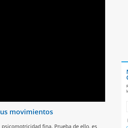
R
l
 sus movimientos
 psicomotricidad fina. Prueba de ello, es
C