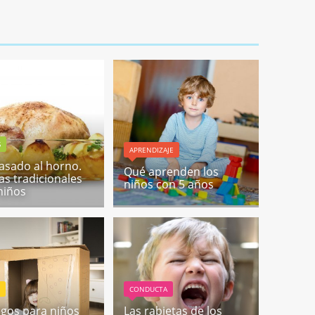
S
APRENDIZAJE
 asado al horno.
Qué aprenden los
as tradicionales
niños con 5 años
niños
S
CONDUCTA
egos para niños
Las rabietas de los