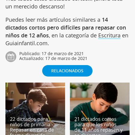
un merecido descanso!
Puedes leer más artículos similares a
14
dictados cortos pero difíciles para repasar con
niños de 12 años
, en la categoría de
Escritura
en
Guiainfantil.com.
Publicado:
17 de marzo de 2021
Actualizado:
17 de marzo de 2021
RELACIONADOS
22 dictados para
21 dictados cortos
niños de primaria -
para que los niños
Repasar en casa de
de 11 años repasen y