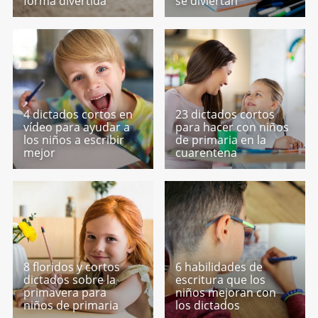
forma divertida
se diviertan
4 dictados cortos en
23 dictados cortos
vídeo para ayudar a
para hacer con niños
los niños a escribir
de primaria en la
mejor
cuarentena
8 floridos y cortos
6 habilidades de
dictados sobre la
escritura que los
primavera para
niños mejoran con
niños de primaria
los dictados