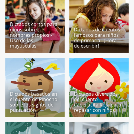
Dictados cortos para
niños sobre
Dictados de cuentos
nombres propios -
famosos para niños
Uso de las
de primaria - ¡Hora
mayúsculas
de escribir!
Dictados basados en
Dictados divertidos
el cuento de Pinocho
del cuento
sobre los signos de
Caperucita Roja para
puntuación
repasar con niños