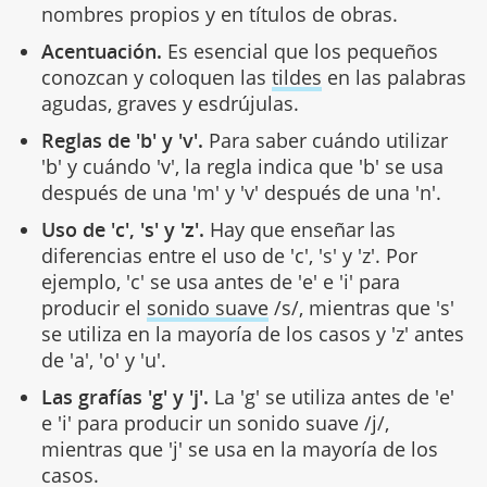
nombres propios y en títulos de obras.
Acentuación.
Es esencial que los pequeños
conozcan y coloquen las
tildes
en las palabras
agudas, graves y esdrújulas.
Reglas de 'b' y 'v'.
Para saber cuándo utilizar
'b' y cuándo 'v', la regla indica que 'b' se usa
después de una 'm' y 'v' después de una 'n'.
Uso de 'c', 's' y 'z'.
Hay que enseñar las
diferencias entre el uso de 'c', 's' y 'z'. Por
ejemplo, 'c' se usa antes de 'e' e 'i' para
producir el
sonido suave
/s/, mientras que 's'
se utiliza en la mayoría de los casos y 'z' antes
de 'a', 'o' y 'u'.
Las grafías 'g' y 'j'.
La 'g' se utiliza antes de 'e'
e 'i' para producir un sonido suave /j/,
mientras que 'j' se usa en la mayoría de los
casos.