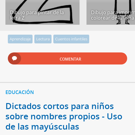
Dibujo para pintar de la
Dibujo para imprim
letra Z
colorear de la letra
Aprendizaje
Lectura
Cuentos infantiles
COMENTAR
EDUCACIÓN
Dictados cortos para niños
sobre nombres propios - Uso
de las mayúsculas