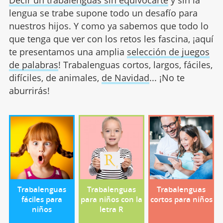
Decir un trabalenguas sin equivocarte
y sin la
lengua se trabe supone todo un desafío para
nuestros hijos. Y como ya sabemos que todo lo
que tenga que ver con los retos les fascina, ¡aquí
te presentamos una amplia
selección de juegos
de palabras
! Trabalenguas cortos, largos, fáciles,
difíciles, de animales,
de Navidad
... ¡No te
aburrirás!
Trabalenguas
Trabalenguas
Trabalenguas
fáciles para
para niños con la
cortos para niños
niños
letra R