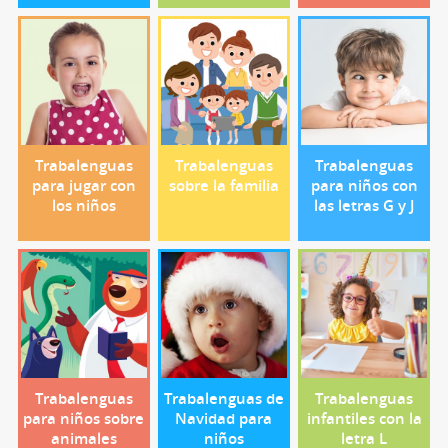
Trabalenguas
Trabalenguas
Trabalenguas
para jugar con
sobre la familia
para niños con
los niños
las letras G y J
Trabalenguas
Trabalenguas de
Trabalenguas
para niños sobre
Navidad para
infantiles con la
animales
niños
letra L