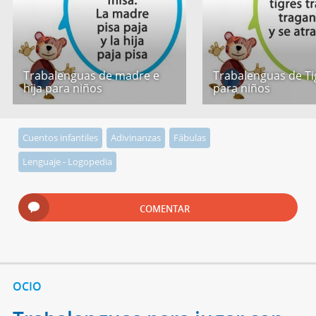
Trabalenguas de madre e
Trabalenguas de Ti
hija para niños
para niños
Cuentos infantiles
Adivinanzas
Fábulas
Lenguaje - Logopedia
COMENTAR
OCIO