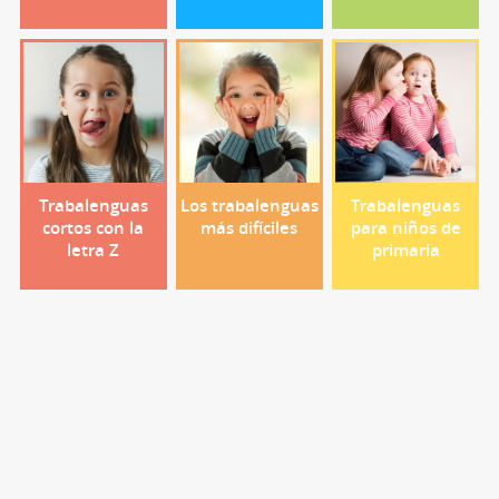
Trabalenguas
Los trabalenguas
Trabalenguas
cortos con la
más difíciles
para niños de
letra Z
primaria