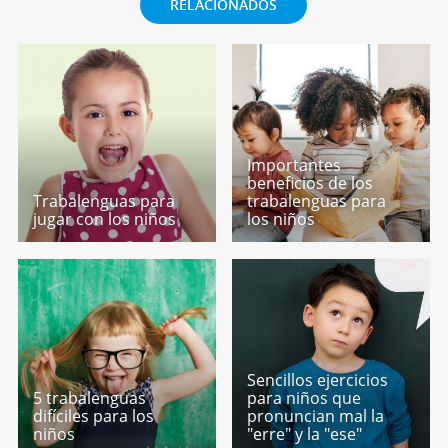
RELACIONADOS
Importantes
beneficios de los
Trabalenguas para
trabalenguas para
jugar con los niños
los niños
Sencillos ejercicios
5 trabalenguas
para niños que
difíciles para los
pronuncian mal la
niños
"erre" y la "ese"