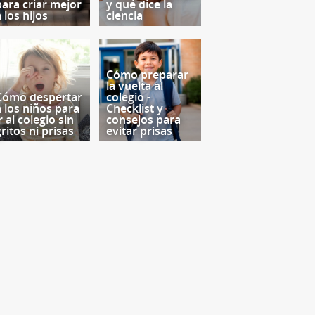
para criar mejor
y qué dice la
 los hijos
ciencia
Cómo preparar
la vuelta al
Cómo despertar
colegio -
a los niños para
Checklist y
r al colegio sin
consejos para
ritos ni prisas
evitar prisas