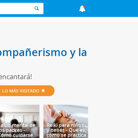
 compañerismo y la
 encantará!
LO MÁS VISITADO
Salud mental de
Reiki para niños
los padres -
y bebés - Qué es,
Cómo cuidarse
cómo se practica