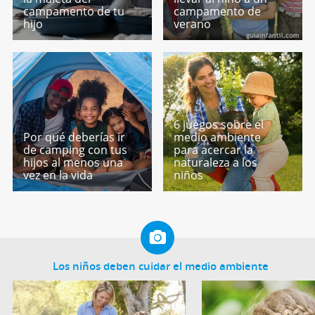
campamento de tu
campamento de
hijo
verano
6 juegos sobre el
Por qué deberías ir
medio ambiente
de camping con tus
para acercar la
hijos al menos una
naturaleza a los
vez en la vida
niños
Los niños deben cuidar el medio ambiente