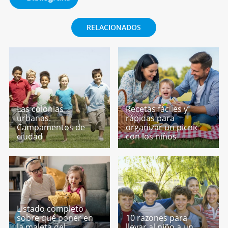
RELACIONADOS
Las colonias
Recetas fáciles y
urbanas.
rápidas para
Campamentos de
organizar un picnic
ciudad
con los niños
Listado completo
sobre qué poner en
10 razones para
la maleta del
llevar al niño a un