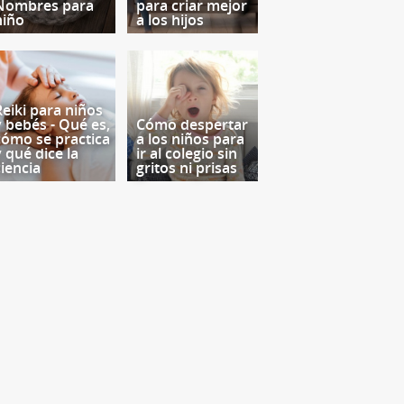
Nombres para
para criar mejor
niño
a los hijos
Reiki para niños
y bebés - Qué es,
Cómo despertar
cómo se practica
a los niños para
y qué dice la
ir al colegio sin
ciencia
gritos ni prisas