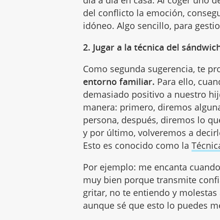
día a día en casa. Al coger uno 
del conflicto la emoción, conseg
idóneo. Algo sencillo, para gesti
2. Jugar a la técnica del sándwic
Como segunda sugerencia, te 
entorno familiar.
Para ello, cua
demasiado positivo a nuestro hij
manera: primero, diremos alguna 
persona, después, diremos lo que
y por último, volveremos a decir
Esto es conocido como la
Técnic
Por ejemplo: me encanta cuando 
muy bien porque transmite confi
gritar, no te entiendo y molestas
aunque sé que esto lo puedes me