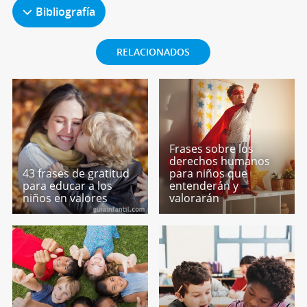
Bibliografía
RELACIONADOS
Frases sobre los
derechos humanos
43 frases de gratitud
para niños que
para educar a los
entenderán y
niños en valores
valorarán