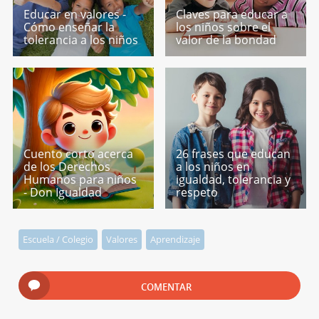
Educar en valores -
Claves para educar a
Cómo enseñar la
los niños sobre el
tolerancia a los niños
valor de la bondad
Cuento corto acerca
26 frases que educan
de los Derechos
a los niños en
Humanos para niños
igualdad, tolerancia y
- Don Igualdad
respeto
Escuela / Colegio
Valores
Aprendizaje
COMENTAR