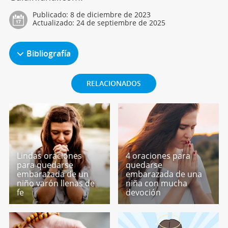
Publicado:
8 de diciembre de 2023
Actualizado:
24 de septiembre de 2025
Bibliografía
RELACIONADOS
Lindas oraciones
4 oraciones para
para quedarse
quedarse
embarazada de un
embarazada de una
niño varón llenas de
niña con mucha
fe
devoción