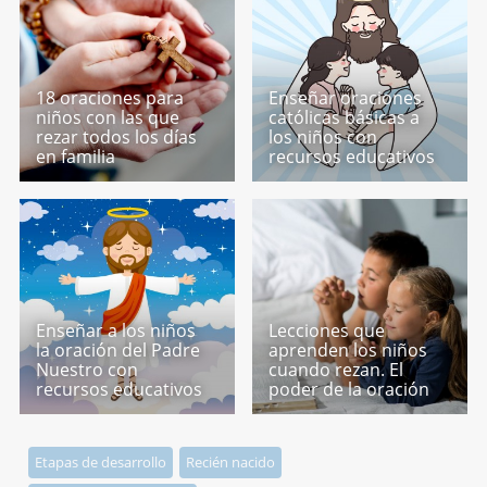
18 oraciones para
Enseñar oraciones
niños con las que
católicas básicas a
rezar todos los días
los niños con
en familia
recursos educativos
Enseñar a los niños
Lecciones que
la oración del Padre
aprenden los niños
Nuestro con
cuando rezan. El
recursos educativos
poder de la oración
Etapas de desarrollo
Recién nacido