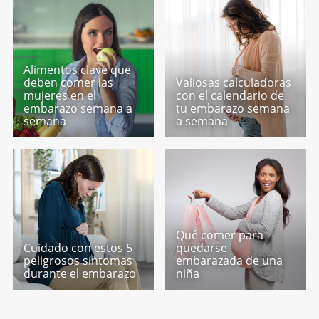
Alimentos clave que
deben comer las
Valiosas calculadoras
mujeres en el
con el calendario de
embarazo semana a
tu embarazo semana
semana
a semana
Qué comer para
Cuidado con estos 5
quedarse
peligrosos síntomas
embarazada de una
durante el embarazo
niña