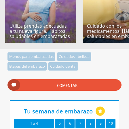
Utiliza prendas adecuadas
Cuidado con los
a tu nueva figura. Hábitos
medicamentos. Háb
saludables en embarazadas
saludables en emb
Menús para embarazadas
Cuidados - belleza
Etapas del embarazo
Cuidado dental
COMENTAR
Tu semana de embarazo
1 a 4
5
6
7
8
9
10