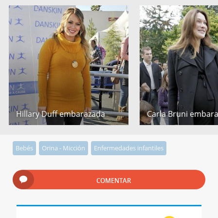
Hillary Duff embarazada
Carla Bruni embar
Bebés
Orina - Micción
Enfermedades infantiles
COMENTAR