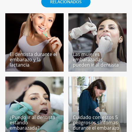
RELACIONADOS
El dentista durante el
Las mujeres
embarazo y la
embarazadas
lactancia
pueden ir al dentista
¿Puedo ir al dentista
Cuidado con estos 5
estando
peligrosos síntomas
embarazada?
durante el embarazo