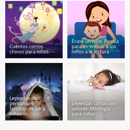
Érase un niño. Poesía
Cuentos cortos
para incentivar a los
chinos para niños
niños a la lectura
Leyendas de
personajes
Leyendas cortas con
fantásticos para
valores. Mitología
niños
para niños