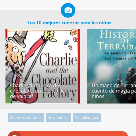
Los 10 mejores cuentos para los niños
Charlie y la fábrica de
Un mago de Terram
chocolate, un cuento lleno
cuento de magia p
de valores
niños
Cuentos infantiles
Adivinanzas
Trabalenguas