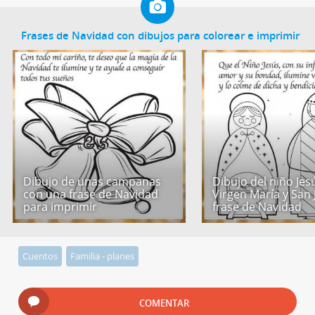
Frases de Navidad con dibujos para colorear e imprimir
Dibujo de unas campanas
Dibujo del niño Jesú
con una frase de Navidad
Virgen María y San 
para imprimir
frase de Navidad
Cuentos
Familia - planes
COMENTAR