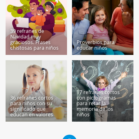
39 refranes de
Navidad muy
graciosos. Frases
Proverbios para
chistosas para niños
educar niños
17 refranes cortos
36 refranes cortos
con pictogramas
para niños con su
para retar la
significado que
memoria de los
educan en valores
niños