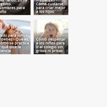
Bernardo, 20 de
los padres -
agosto.
Cómo cuidarse
Nombres para
para criar mejor
niño
a los hijos
Reiki para niños
y bebés - Qué es,
Cómo despertar
cómo se practica
a los niños para
y qué dice la
ir al colegio sin
ciencia
gritos ni prisas