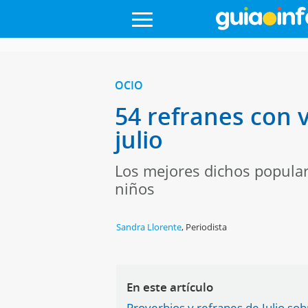
OCIO
54 refranes con 
julio
Los mejores dichos populare
niños
Sandra Llorente
,
Periodista
En este artículo
Proverbios y refranes de Julio sobr