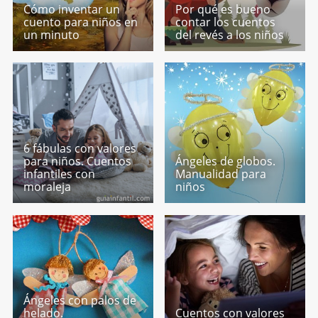
Cómo inventar un
Por qué es bueno
cuento para niños en
contar los cuentos
un minuto
del revés a los niños
6 fábulas con valores
para niños. Cuentos
Ángeles de globos.
infantiles con
Manualidad para
moraleja
niños
Ángeles con palos de
helado.
Cuentos con valores