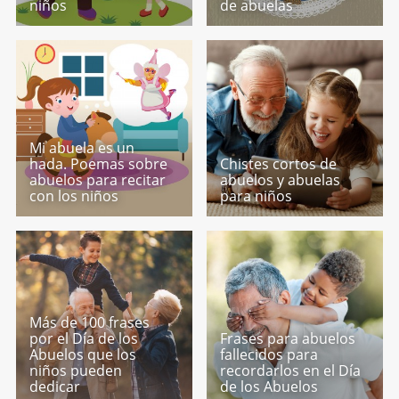
niños
de abuelas
Mi abuela es un
hada. Poemas sobre
Chistes cortos de
abuelos para recitar
abuelos y abuelas
con los niños
para niños
Más de 100 frases
por el Día de los
Frases para abuelos
Abuelos que los
fallecidos para
niños pueden
recordarlos en el Día
dedicar
de los Abuelos