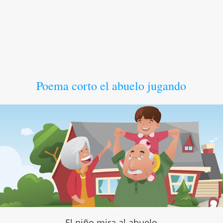
Poema corto el abuelo jugando
El niño mira al abuelo