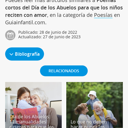
Puedes leer más artículos similares a
Poemas
cortos del Día de los Abuelos para que los niños
reciten con amor
, en la categoría de
Poesías
en
Guiainfantil.com.
Publicado:
28 de junio de 2022
Actualizado:
27 de junio de 2023
Bibliografía
RELACIONADOS
Día de los Abuelos:
11 manualidades
Lo que no deben
caseras para que los
hacer nunca los