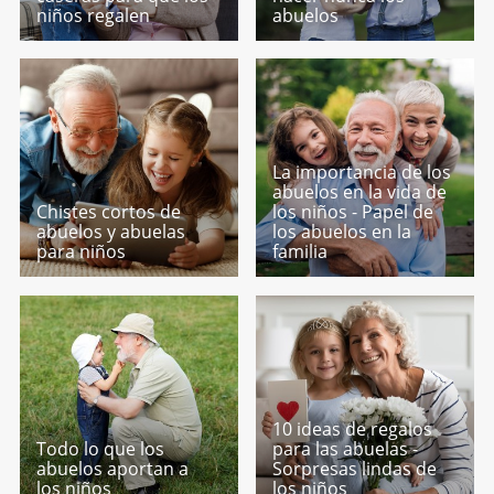
niños regalen
abuelos
La importancia de los
abuelos en la vida de
Chistes cortos de
los niños - Papel de
abuelos y abuelas
los abuelos en la
para niños
familia
10 ideas de regalos
Todo lo que los
para las abuelas -
abuelos aportan a
Sorpresas lindas de
los niños
los niños