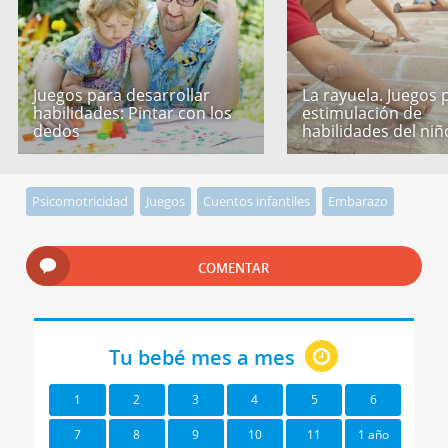
Juegos para desarrollar
La rayuela. Juegos 
habilidades: Pintar con los
estimulación de
dedos
habilidades del niñ
Psicomotricidad
Juegos
Cuentos infantiles
Embarazo
COMENTAR
Tu bebé mes a mes
1
2
3
4
5
6
7
8
9
10
11
1 año