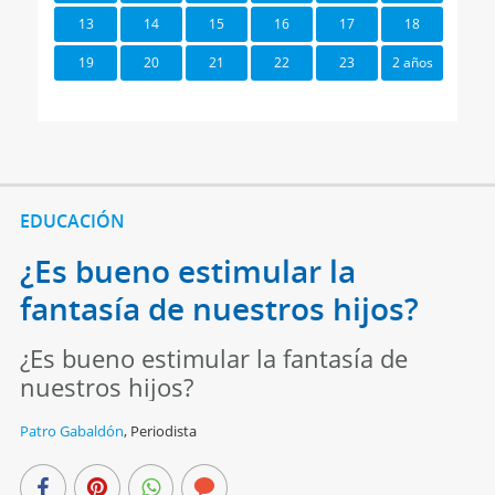
13
14
15
16
17
18
19
20
21
22
23
2 años
EDUCACIÓN
¿Es bueno estimular la
fantasía de nuestros hijos?
¿Es bueno estimular la fantasía de
nuestros hijos?
Patro Gabaldón
,
Periodista