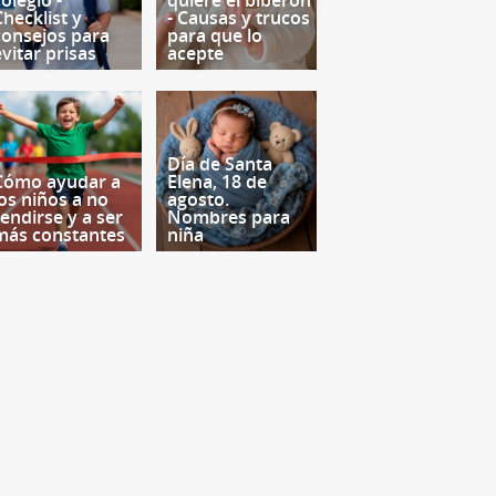
olegio -
quiere el biberón
Checklist y
- Causas y trucos
consejos para
para que lo
evitar prisas
acepte
Día de Santa
Cómo ayudar a
Elena, 18 de
los niños a no
agosto.
rendirse y a ser
Nombres para
más constantes
niña