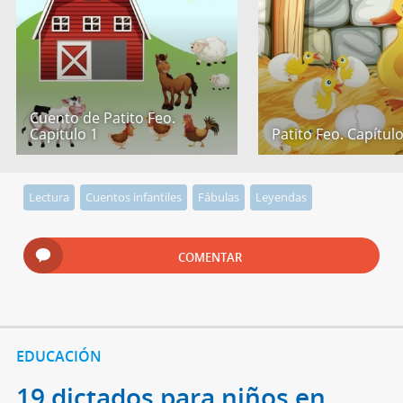
Cuento de Patito Feo.
Capitulo 1
Patito Feo. Capítulo
Lectura
Cuentos infantiles
Fábulas
Leyendas
COMENTAR
EDUCACIÓN
19 dictados para niños en