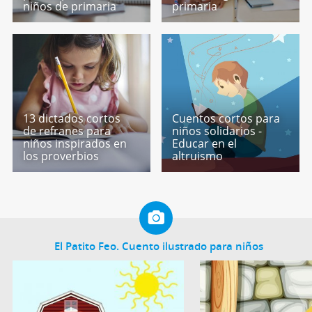
niños de primaria
primaria
13 dictados cortos
Cuentos cortos para
de refranes para
niños solidarios -
niños inspirados en
Educar en el
los proverbios
altruismo
El Patito Feo. Cuento ilustrado para niños