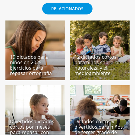
RELACIONADOS
19 dictados para
12 dictados cortos
niños en 2025 -
para niños sobre la
Ejercicios para
naturaleza y el
repasar ortografía
medioambiente
Divertidos dictados
Dictados cortos y
cortos por meses
divertidos para niños
para repasar con
de tercer grado de