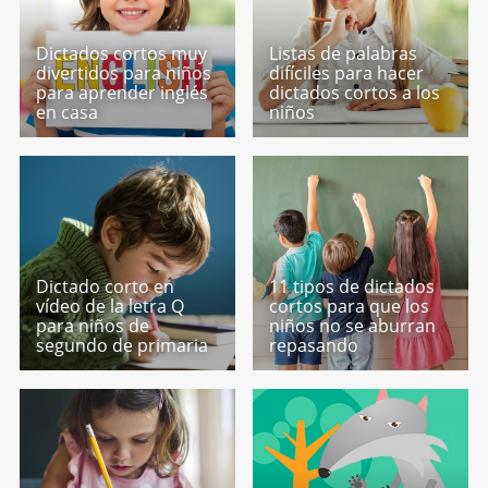
Dictados cortos muy
Listas de palabras
divertidos para niños
difíciles para hacer
para aprender inglés
dictados cortos a los
en casa
niños
Dictado corto en
11 tipos de dictados
vídeo de la letra Q
cortos para que los
para niños de
niños no se aburran
segundo de primaria
repasando