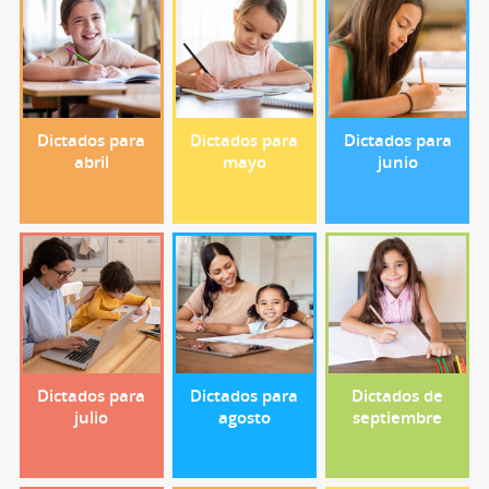
Dictados para
Dictados para
Dictados para
abril
mayo
junio
Dictados para
Dictados para
Dictados de
julio
agosto
septiembre