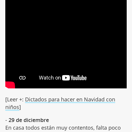
[Leer +:
Dictados para hacer en Navidad con
niños
]
-
29 de diciembre
En casa todos están muy contentos, falta poco