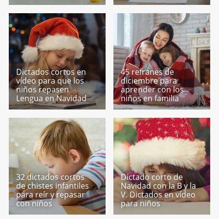
Dictados cortos en
45 refranes de
vídeo para que los
diciembre para
niños repasen
aprender con los
Lengua en Navidad
niños en familia
32 dictados cortos
Dictado corto de
de chistes infantiles
Navidad con la B y la
para reír y repasar
V. Dictados en vídeo
con niños
para niños