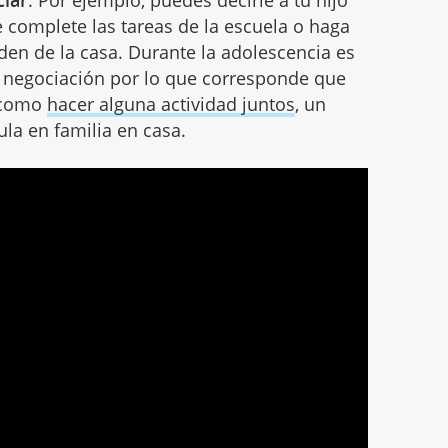
ciar
. Por ejemplo, puedes decirle a tu hijo
 complete las tareas de la escuela o haga
en de la casa. Durante la adolescencia es
 negociación por lo que corresponde que
 como
hacer alguna actividad juntos
, un
cula en familia en casa.