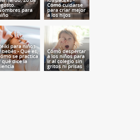
Bernardo, 20 de
los padres -
agosto.
Cómo cuidarse
Nombres para
para criar mejor
niño
a los hijos
Reiki para niños
y bebés - Qué es,
Cómo despertar
cómo se practica
a los niños para
y qué dice la
ir al colegio sin
ciencia
gritos ni prisas