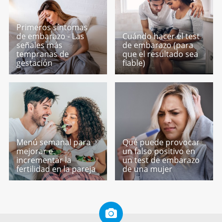
Primeros síntomas
de embarazo - Las
Cuándo hacer el test
señales más
de embarazo (para
tempranas de
que el resultado sea
gestación
fiable)
Menú semanal para
Qué puede provocar
mejorar e
un falso positivo en
incrementar la
un test de embarazo
fertilidad en la pareja
de una mujer