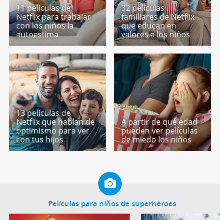
11 películas de
32 películas
Netflix para trabajar
familiares de Netflix
con los niños la
que educan en
autoestima
valores a los niños
13 películas de
Netflix que hablan de
A partir de qué edad
optimismo para ver
pueden ver películas
con tus hijos
de miedo los niños
Películas para niños de superhéroes