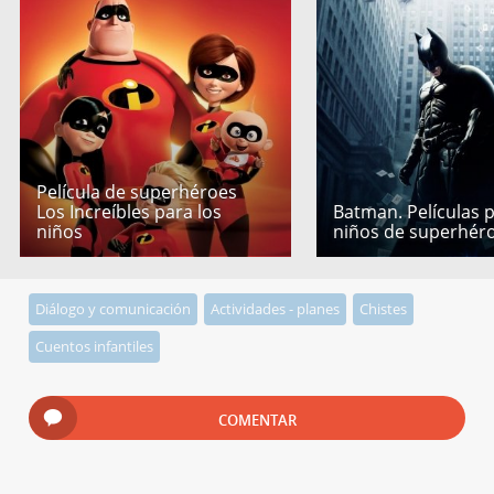
Película de superhéroes
Los Increíbles para los
Batman. Películas 
niños
niños de superhér
Diálogo y comunicación
Actividades - planes
Chistes
Cuentos infantiles
COMENTAR