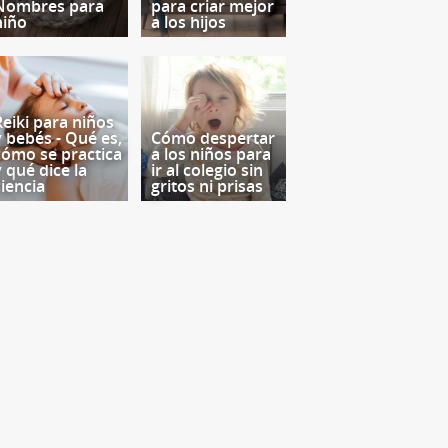
Nombres para
para criar mejor
niño
a los hijos
Reiki para niños
y bebés - Qué es,
Cómo despertar
cómo se practica
a los niños para
y qué dice la
ir al colegio sin
ciencia
gritos ni prisas