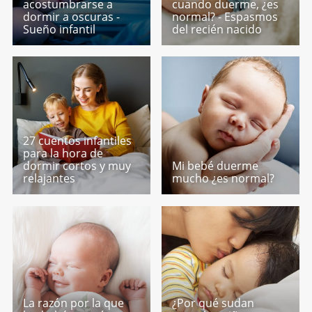
acostumbrarse a
cuando duerme, ¿es
dormir a oscuras -
normal? - Espasmos
Sueño infantil
del recién nacido
27 cuentos infantiles
para la hora de
dormir cortos y muy
Mi bebé duerme
relajantes
mucho ¿es normal?
La razón por la que
¿Por qué sudan