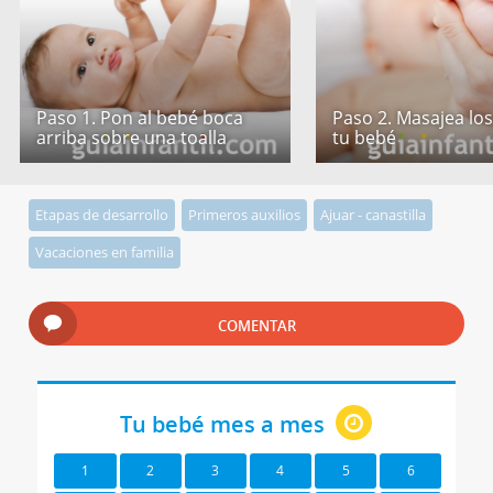
Paso 1. Pon al bebé boca
Paso 2. Masajea los
arriba sobre una toalla
tu bebé
Etapas de desarrollo
Primeros auxilios
Ajuar - canastilla
Vacaciones en familia
COMENTAR
Tu bebé mes a mes
1
2
3
4
5
6