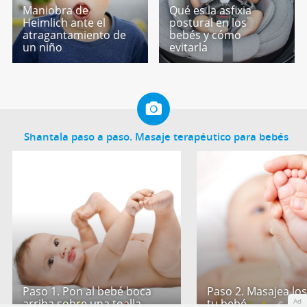
Maniobra de
Qué es la asfixia
Heimlich ante el
postural en los
atragantamiento de
bebés y cómo
un niño
evitarla
Shantala paso a paso. Masaje terapéutico para bebés
Paso 1. Pon al bebé boca
Paso 2. Masajea los
arriba sobre una toalla
tu bebé
Ad