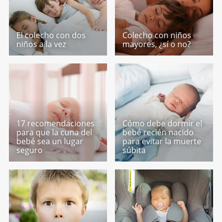
El colecho con dos
Colecho con niños
niños a la vez
mayores, ¿sí o no?
17 recomendaciones
Cómo debe dormir el
para que la cuna del
bebé recién nacido
bebé sea un lugar
para evitar la muerte
seguro
súbita