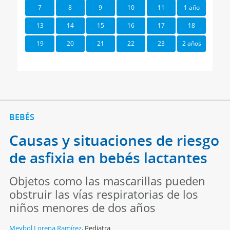
7
8
9
10
11
1 año
13
14
15
16
17
18
19
20
21
22
23
2 años
BEBÉS
Causas y situaciones de riesgo
de asfixia en bebés lactantes
Objetos como las mascarillas pueden
obstruir las vías respiratorias de los
niños menores de dos años
Meybol Lorena Ramírez
,
Pediatra