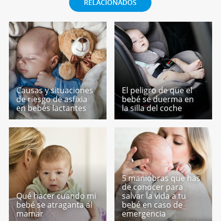
RELACIONADOS
Causas y situaciones
El peligro de que el
de riesgo de asfixia
bebé se duerma en
en bebés lactantes
la silla del coche
5 maniobras que has
de conocer para
Qué hacer cuando mi
salvar la vida a tu
bebé se atraganta al
bebé en caso de
mamar
emergencia