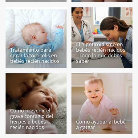
El hipotiroidismo en
Tratamiento para
bebés recién nacidos
curar la tortícolis en
- Todo lo que debes
bebés recién nacidos
saber
Cómo prevenir el
grave contagio del
herpes a bebés
Cómo ayudar al bebé
recién nacidos
a gatear