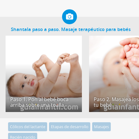
Shantala paso a paso. Masaje terapéutico para bebés
Paso 1. Pon al bebé boca
Paso 2. Masajea los
arriba sobre una toalla
tu bebé
Cólicos del lactante
Etapas de desarrollo
Masajes
Recién nacido