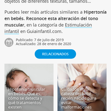
objetos de diferentes texturas, tamaños…
Puedes leer más artículos similares a
Hipertonía
en bebés. Reconoce esta alteración del tono
muscular
, en la categoría de
Estimulación
infantil
en Guiainfantil.com.
Publicado:
7 de julio de 2019
Actualizado:
28 de enero de 2020
RELACIONADOS
Hipotonía muscular
Cuidados en la
en bebés. Qué es,
cabeza del bebé
cómo se detecta y
recién nacido para
qué tratamientos
evitar
existen
malformaciones