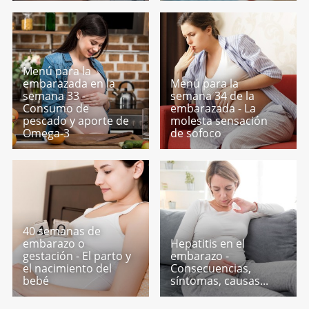
Menú para la
embarazada en la
Menú para la
semana 33 -
semana 34 de la
Consumo de
embarazada - La
pescado y aporte de
molesta sensación
Omega-3
de sofoco
40 semanas de
embarazo o
Hepatitis en el
gestación - El parto y
embarazo -
el nacimiento del
Consecuencias,
bebé
síntomas, causas...