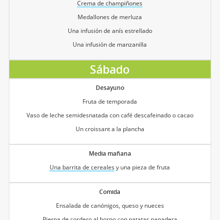
Crema de champiñones
Medallones de merluza
Una infusión de anís estrellado
Una infusión de manzanilla
Sábado
Desayuno
Fruta de temporada
Vaso de leche semidesnatada con café descafeinado o cacao
Un croissant a la plancha
Media mañana
Una barrita de cereales
y una pieza de fruta
Comida
Ensalada de canónigos, queso y nueces
Pierna de cordero al horno con patatas panadera