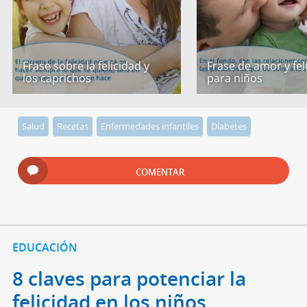
Frase sobre la felicidad y
Frase de amor y fel
los caprichos
para niños
Salud
Recetas
Enfermedades infantiles
Diabetes
COMENTAR
EDUCACIÓN
8 claves para potenciar la
felicidad en los niños