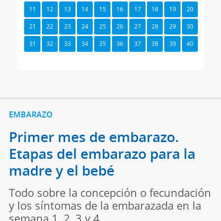
11
12
13
14
15
16
17
18
19
20
21
22
23
24
25
26
27
28
29
30
31
32
33
34
35
36
37
38
39
40
EMBARAZO
Primer mes de embarazo.
Etapas del embarazo para la
madre y el bebé
Todo sobre la concepción o fecundación
y los síntomas de la embarazada en la
semana 1, 2, 3 y 4