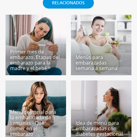
RELACIONADOS
Primer mes de
embarazo. Etapas del
Menús para
embarazo para la
embarazadas
madre y el bebé
semana a semana
Menú semanal para
la embarazada de 5
semanas - Qué
Idea de menú para
comer en el
embarazadas con
embarazo
diabetes gestacional