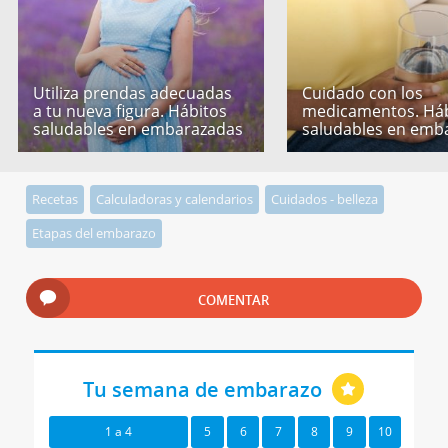
Utiliza prendas adecuadas
Cuidado con los
a tu nueva figura. Hábitos
medicamentos. Háb
saludables en embarazadas
saludables en emb
Recetas
Calculadoras y calendarios
Cuidados - belleza
Etapas del embarazo
COMENTAR
Tu semana de embarazo
1 a 4
5
6
7
8
9
10