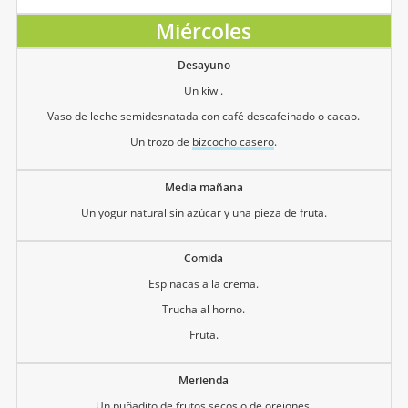
Miércoles
Desayuno
Un kiwi.
Vaso de leche semidesnatada con café descafeinado o cacao.
Un trozo de
bizcocho casero
.
Media mañana
Un yogur natural sin azúcar y una pieza de fruta.
Comida
Espinacas a la crema.
Trucha al horno.
Fruta.
Merienda
Un puñadito de frutos secos o de orejones.