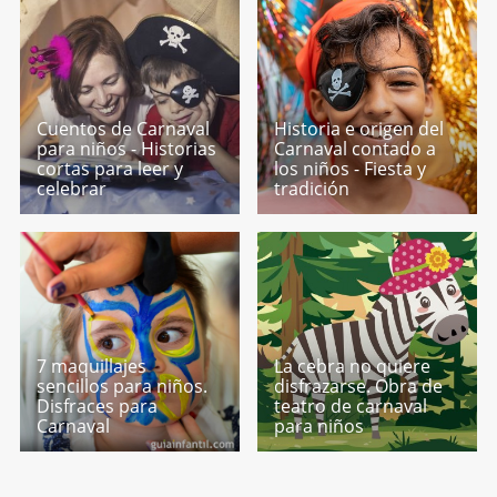
Cuentos de Carnaval
Historia e origen del
para niños - Historias
Carnaval contado a
cortas para leer y
los niños - Fiesta y
celebrar
tradición
7 maquillajes
La cebra no quiere
sencillos para niños.
disfrazarse. Obra de
Disfraces para
teatro de carnaval
Carnaval
para niños