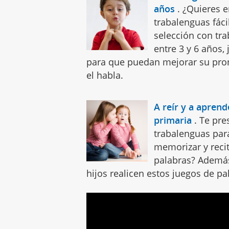
años
.
¿Quieres e
trabalenguas fác
selección con tr
entre 3 y 6 años,
para que puedan mejorar su pron
el habla.
A reír y a apren
primaria
.
Te pre
trabalenguas para
memorizar y recit
palabras? Además
hijos realicen estos juegos de pa