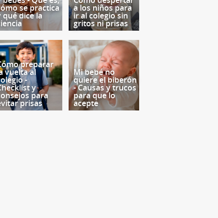
y bebés - Qué es,
Cómo despertar
cómo se practica
a los niños para
y qué dice la
ir al colegio sin
ciencia
gritos ni prisas
Cómo preparar
a vuelta al
Mi bebé no
olegio -
quiere el biberón
Checklist y
- Causas y trucos
consejos para
para que lo
evitar prisas
acepte