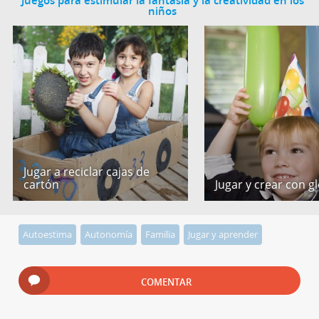
Juegos para estimular la fantasía y la creatividad en los
niños
Jugar a reciclar cajas de
cartón
Jugar y crear con g
Autoestima
Autonomía
Familia
Jugar y aprender
COMENTAR