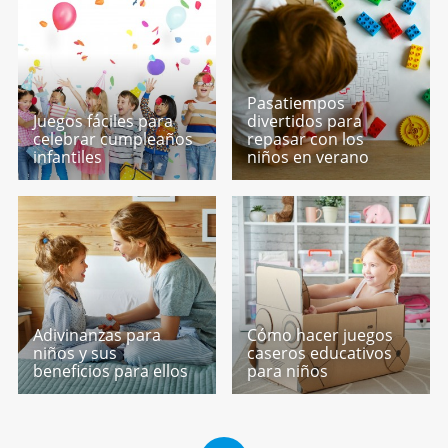
Pasatiempos
Juegos fáciles para
divertidos para
celebrar cumpleaños
repasar con los
infantiles
niños en verano
Adivinanzas para
Cómo hacer juegos
niños y sus
caseros educativos
beneficios para ellos
para niños