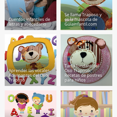
Se llama Traposo y
Cuentos infantiles de
es la mascota de
letras y abecedario
Guiainfantil.com
Tarta fondant del
Aprender las vocales.
Oso Traposo.
Adivinanzas del Oso
Recetas de postres
Traposo
para niños