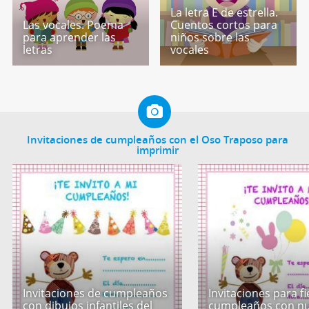
La letra E de estrella.
Las vocales. Poema
Cuentos cortos para
para aprender las
niños sobre las
letras
vocales
Invitaciones de cumpleaños con el Oso Traposo para
imprimir
Invitaciones de cumpleaños
Invitaciones para f
con dibujos infantiles del
cumpleaños con nu