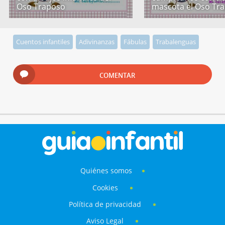
Oso Traposo
mascota el Oso Tr
Cuentos infantiles
Adivinanzas
Fábulas
Trabalenguas
COMENTAR
Quiénes somos
Cookies
Política de privacidad
Aviso Legal