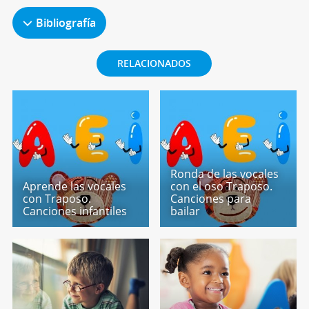
Bibliografía
RELACIONADOS
Ronda de las vocales
Aprende las vocales
con el oso Traposo.
con Traposo.
Canciones para
Canciones infantiles
bailar