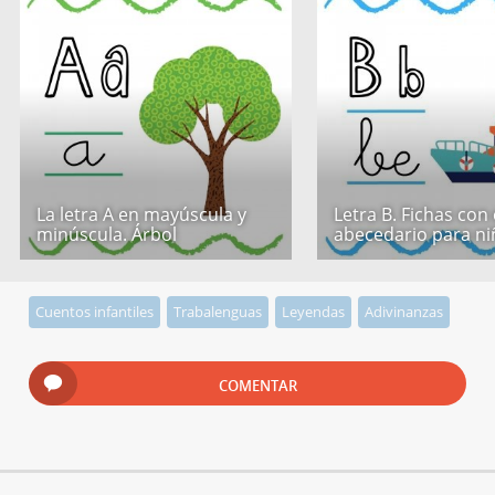
La letra A en mayúscula y
Letra B. Fichas con 
minúscula. Árbol
abecedario para ni
Cuentos infantiles
Trabalenguas
Leyendas
Adivinanzas
COMENTAR