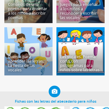
Consejos de una
Juegos para enseñar
poetisa para enseñar
a los niños a
a los niños a escribir
reconocer y escribir
poemas
las vocales
Cuento para
Las vocales. Poema
aprender las letras.
corto con
La fiesta de las
pictogramas para
vocales
niños sobre las letras
Fichas con las letras del abecedario para niños