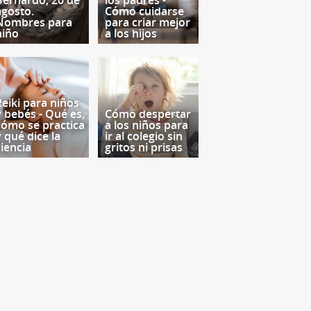
Bernardo, 20 de
los padres -
agosto.
Cómo cuidarse
Nombres para
para criar mejor
niño
a los hijos
Reiki para niños
y bebés - Qué es,
Cómo despertar
cómo se practica
a los niños para
y qué dice la
ir al colegio sin
ciencia
gritos ni prisas