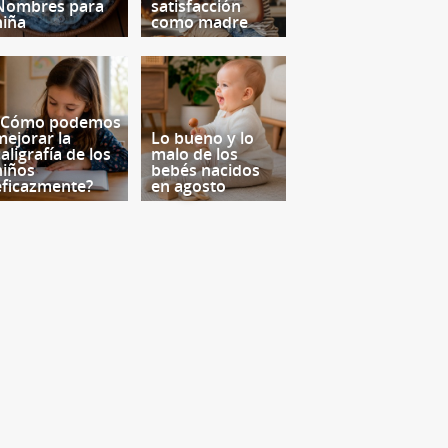
Nombres para
satisfacción
niña
como madre
¿Cómo podemos
mejorar la
Lo bueno y lo
aligrafía de los
malo de los
niños
bebés nacidos
eficazmente?
en agosto