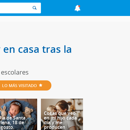
 en casa tras la
 escolares
LO MÁS VISITADO
Cosas que veo
Día de Santa
en mi hijo cada
Elena, 18 de
día y me
agosto.
producen