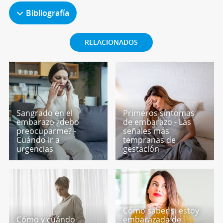
Bibliografía
RELACIONADOS
Sangrado en el
Primeros síntomas
embarazo ¿debo
de embarazo - Las
preocuparme? -
señales más
Cuándo ir a
tempranas de
urgencias
gestación
Cómo saber si estoy
Cómo y cuándo
embarazada de