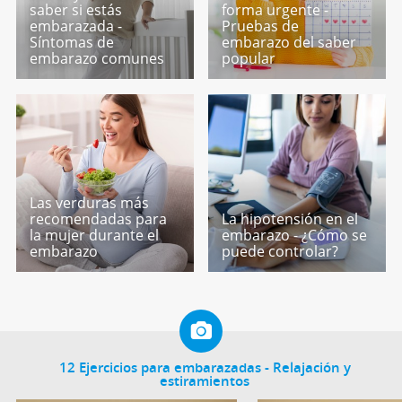
saber si estás
forma urgente -
embarazada -
Pruebas de
Síntomas de
embarazo del saber
embarazo comunes
popular
Las verduras más
recomendadas para
La hipotensión en el
la mujer durante el
embarazo - ¿Cómo se
embarazo
puede controlar?
12 Ejercicios para embarazadas - Relajación y
estiramientos