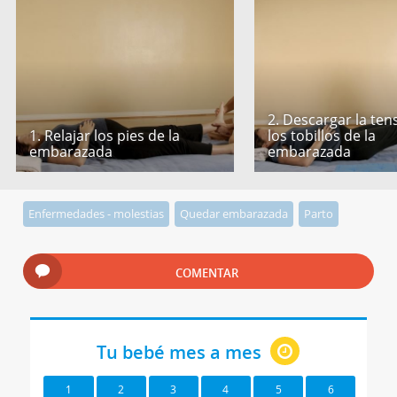
2. Descargar la ten
1. Relajar los pies de la
los tobillos de la
embarazada
embarazada
Enfermedades - molestias
Quedar embarazada
Parto
COMENTAR
Tu bebé mes a mes
1
2
3
4
5
6