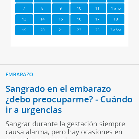
7
8
9
10
11
1 año
13
14
15
16
17
18
19
20
21
22
23
2 años
EMBARAZO
Sangrado en el embarazo
¿debo preocuparme? - Cuándo
ir a urgencias
Sangrar durante la gestación siempre
causa alarma, pero hay ocasiones en