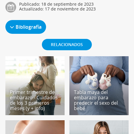
Publicado:
18 de septiembre de 2023
Actualizado:
17 de noviembre de 2023
Bibliografía
RELACIONADOS
Primer trimestre de
Tabla maya del
embarazo - Cuidados
embarazo para
de los 3 primeros
predecir el sexo del
meses (y + info)
bebé