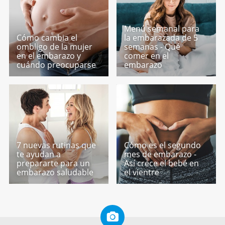
Menú semanal para
Cómo cambia el
la embarazada de 5
ombligo de la mujer
semanas - Qué
en el embarazo y
comer en el
cuándo preocuparse
embarazo
7 nuevas rutinas que
Cómo es el segundo
te ayudan a
mes de embarazo -
prepararte para un
Así crece el bebé en
embarazo saludable
el vientre