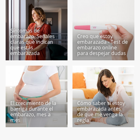
Síntomas de
embarazo. Señales
Creo que estoy
claras que indican
embarazada - Test de
que estás
embarazo online
embarazada
para despejar dudas
El crecimiento de la
Cómo saber si estoy
barriga durante el
embarazada antes
embarazo, mes a
de que me venga la
mes
regla