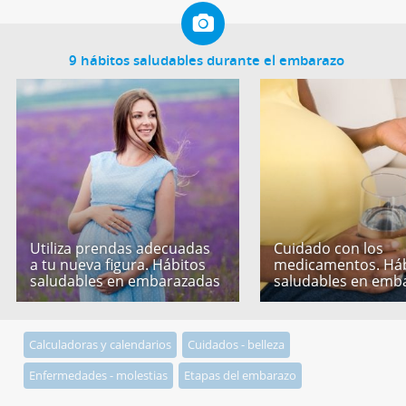
9 hábitos saludables durante el embarazo
Utiliza prendas adecuadas
Cuidado con los
a tu nueva figura. Hábitos
medicamentos. Háb
saludables en embarazadas
saludables en emb
Calculadoras y calendarios
Cuidados - belleza
Enfermedades - molestias
Etapas del embarazo