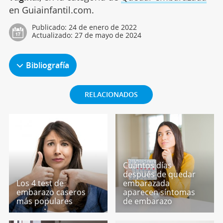
en Guiainfantil.com.
Publicado:
24 de enero de 2022
Actualizado:
27 de mayo de 2024
Bibliografía
RELACIONADOS
Cuántos días
después de quedar
Los 4 test de
embarazada
embarazo caseros
aparecen síntomas
más populares
de embarazo