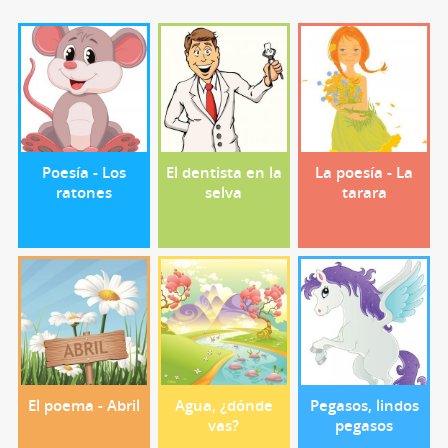
Poesía - Los
El dentista en la
La poesía - La
ratones
selva
tarara
El poema - Abril
Agua, ¿dónde
Pegasos, lindos
vas?
pegasos