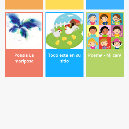
Poesía La
Todo está en su
Poema - Mi cara
mariposa
sitio