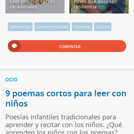
Leer poemas cortos
niños que enseñan
de animales
resiliencia
Adivinanzas
Cuentos infantiles
Leyendas
Lectura
COMENTAR
OCIO
9 poemas cortos para leer con
niños
Poesías infantiles tradicionales para
aprender y recitar con los niños. ¿Qué
aprenden los niños con los poemas?