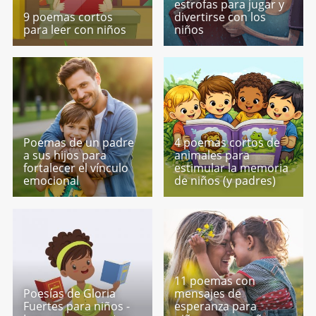
estrofas para jugar y
9 poemas cortos
divertirse con los
para leer con niños
niños
Poemas de un padre
4 poemas cortos de
a sus hijos para
animales para
fortalecer el vínculo
estimular la memoria
emocional
de niños (y padres)
11 poemas con
Poesías de Gloria
mensajes de
Fuertes para niños -
esperanza para