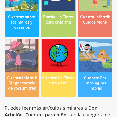
Cuentos sobre
Poesía: La Tierra
Cuento infantil:
los mares y
está enferma
Cuidar Monk
océanos
Cuento infantil:
Cuento: La Tierra
Cuento: Por
Ginger cambia
está triste
unas aguas
de costumbres
limpias
Puedes leer más artículos similares a
Don
Arbolón. Cuentos para niños
, en la categoría de