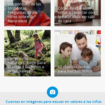
Los porqués de las
tormentas.
Cómo ayudar a los
Preguntas de los
niños a conectar con
niños sobre la
la naturaleza sin salir
Naturaleza
de casa
Los tesoros
naturales, juego para
acercar a los niños a
10 cuentos cortos
la naturaleza
para leer con niños
Cuentos en imágenes para educar en valores a los niños