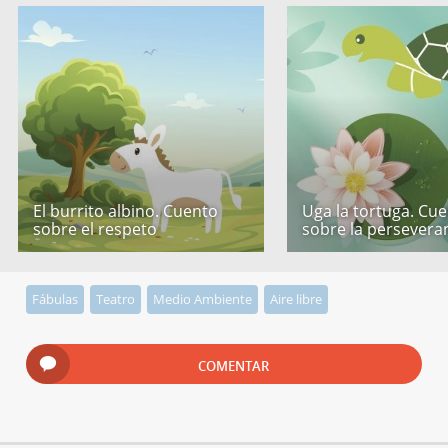
El burrito albino. Cuento
Uga la tortuga. Cu
sobre el respeto
sobre la persevera
Fábulas
Teatro
Medio Ambiente
Aire libre
COMENTAR